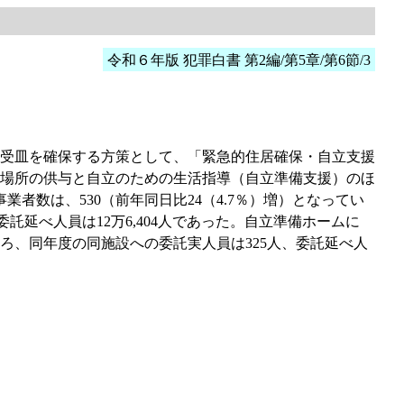
令和６年版 犯罪白書 第2編/第5章/第6節/3
受皿を確保する方策として、「緊急的住居確保・自立支援
場所の供与と自立のための生活指導（自立準備支援）のほ
業者数は、530（前年同日比24（4.7％）増）となってい
委託延べ人員は12万6,404人であった。自立準備ホームに
、同年度の同施設への委託実人員は325人、委託延べ人