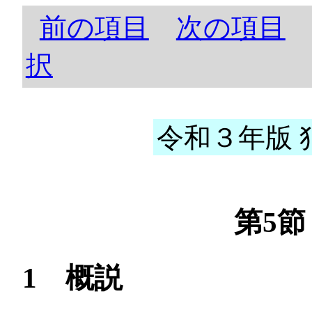
前の項目
次の項目
択
令和３年版 犯
第5
1 概説