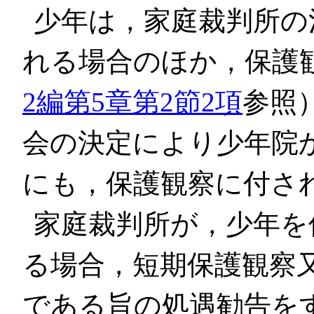
少年は，家庭裁判所の
れる場合のほか，保護
2編第5章第2節2項
参照
会の決定により少年院
にも，保護観察に付さ
家庭裁判所が，少年を
る場合，短期保護観察
である旨の処遇勧告を