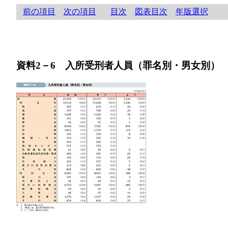
前の項目
次の項目
目次
図表目次
年版選択
資料2－6 入所受刑者人員（罪名別・男女別）