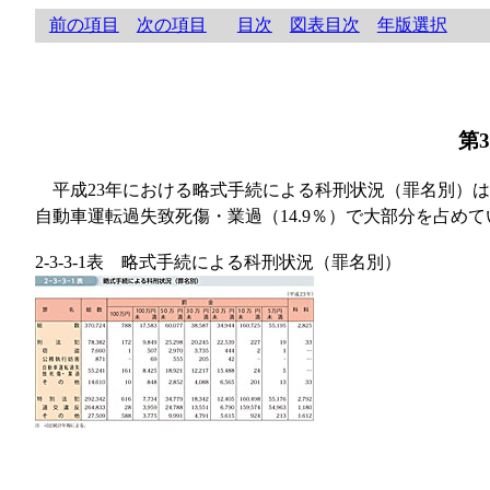
前の項目
次の項目
目次
図表目次
年版選択
第
平成23年における略式手続による科刑状況（罪名別）
自動車運転過失致死傷・業過（14.9％）で大部分を占めて
2-3-3-1表 略式手続による科刑状況（罪名別）