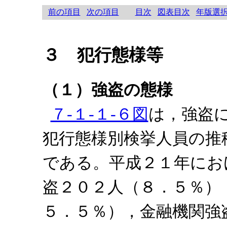
前の項目
次の項目
目次
図表目次
年版選
３ 犯行態様等
（１）強盗の態様
７‐１‐１‐６図
は，強盗
犯行態様別検挙人員の推
である。平成２１年にお
盗２０２人（８．５％）
５．５％），金融機関強