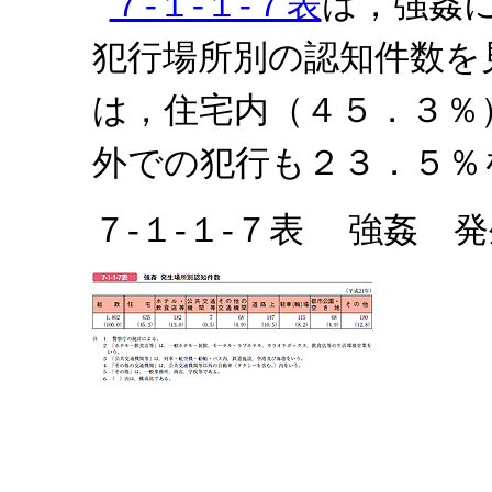
７‐１‐１‐７表
は，強姦
犯行場所別の認知件数を
は，住宅内（４５．３％
外での犯行も２３．５％
７‐１‐１‐７表 強姦 