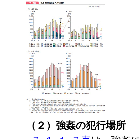
（２）強姦の犯行場所