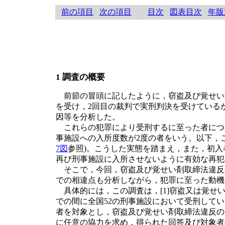
前の項目
次の項目
目次
図表目次
年版
1 調査の概要
前節の冒頭に記したように，窃盗及び覚せい
を受け，2回目の裁判で実刑判決を受けている
因等を分析した。
これらの犯罪により受刑するに至った者につい
事施設への入所度数が2度の者をいう。以下，こ
7図
参照)。こうした実態を踏まえ，また，初
再び刑事施設に入所させないように有効な再犯
そこで，今回，窃盗及び覚せい剤取締法違反の
での相違点も分析しながら，犯罪に至った動機
具体的には，この調査は，[1]窃盗又は覚せい
での間に全国52の刑事施設において受刑してい
者を対象とし，窃盗及び覚せい剤取締法違反のそれぞ
に任意の協力を求め，得られた回答及び対象者