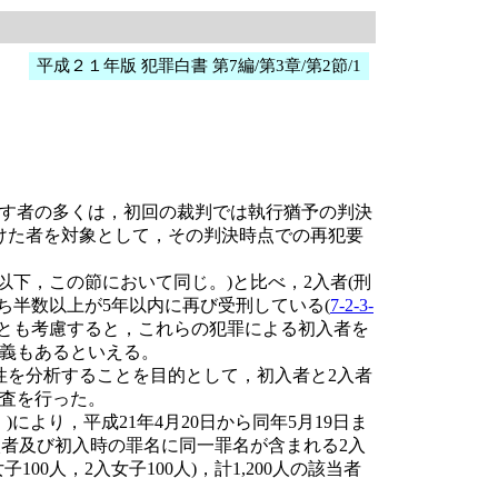
平成２１年版 犯罪白書 第7編/第3章/第2節/1
す者の多くは，初回の裁判では執行猶予の判決
けた者を対象として，その判決時点での再犯要
下，この節において同じ。)と比べ，2入者(刑
ち半数以上が5年以内に再び受刑している(
7-2-3-
とも考慮すると，これらの犯罪による初入者を
義もあるといえる。
を分析することを目的として，初入者と2入者
査を行った。
より，平成21年4月20日から同年5月19日ま
入者及び初入時の罪名に同一罪名が含まれる2入
00人，2入女子100人)，計1,200人の該当者