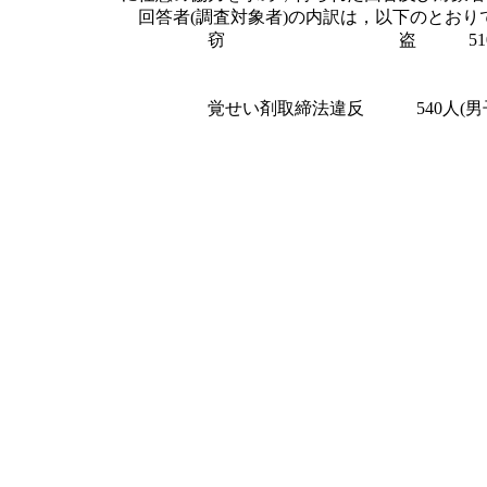
回答者(調査対象者)の内訳は，以下のとおり
窃 盗 510人(男子358
初入者 271人(男子
2入者 239人(男子1
覚せい剤取締法違反 540人(男子355
初入者 274人(男子
2入者 266人(男子1