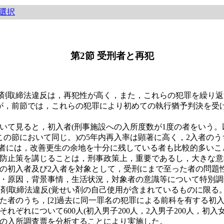
選択
第2節 受刑者と再犯
剤取締法違反は，再犯性が高く，また，これらの犯罪を繰り返
が，前節では，これらの犯罪により初めての執行猶予判決を受
て見ると，初入者(刑事施設への入所度数が1度の者をいう。以
の節において同じ。)の5年内再入率は顕著に高く，2入者のう
入者には，改善更生の余地を十分に残している者も比較的多いこ
防止策を講じることは，刑事政策上，重要であるし，大きな意
初入者及び2入者を対象として，受刑にまで至った者の問題性
・原因，背景事情，生活状況，対象者の意識等について特別調
剤取締法違反(覚せい剤の自己使用が含まれているものに限る。)に
た者のうち，[2]過去に同一罪名の犯罪による前科を有する初
れについて600人(初入男子200人，2入男子200人，初入女子1
の入所調査票を分析することにより実施した。