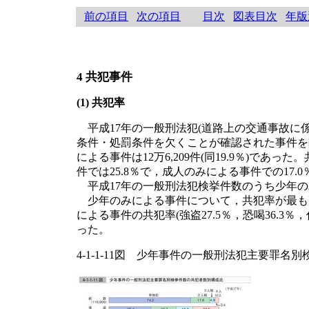
前の項目
次の項目
目次
図表目次
年版
4 共犯事件
(1) 共犯率
平成17年の一般刑法犯(道路上の交通事故に
条件・処罰条件を欠くことが確認された事件を除く。
による事件は12万6,209件(同19.9％)
件では25.8％で，成人のみによる事件での1
平成17年の一般刑法犯検挙件数のうち少年の
少年のみによる事件について，共犯率が最も高い罪名
による事件の共犯率(強盗27.5％，恐喝36.3
った。
4-1-1-11図 少年事件の一般刑法犯主要罪