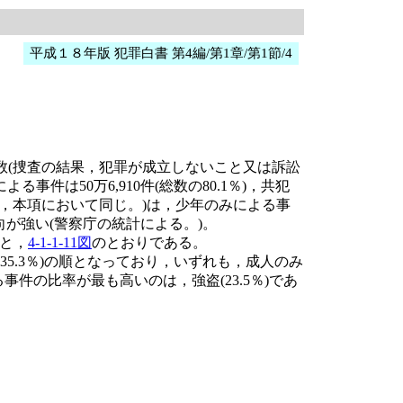
平成１８年版 犯罪白書 第4編/第1章/第1節/4
数(捜査の結果，犯罪が成立しないこと又は訴訟
件は50万6,910件(総数の80.1％)，共犯
以下，本項において同じ。)は，少年のみによる事
向が強い(警察庁の統計による。)。
と，
4-1-1-11図
のとおりである。
(35.3％)の順となっており，いずれも，成人のみ
る事件の比率が最も高いのは，強盗(23.5％)であ