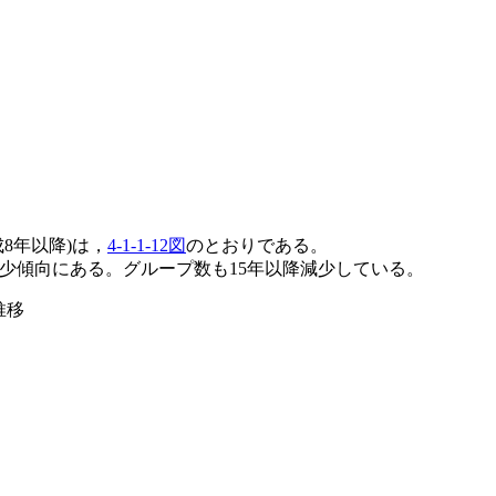
8年以降)は，
4-1-1-12図
のとおりである。
少傾向にある。グループ数も15年以降減少している。
推移