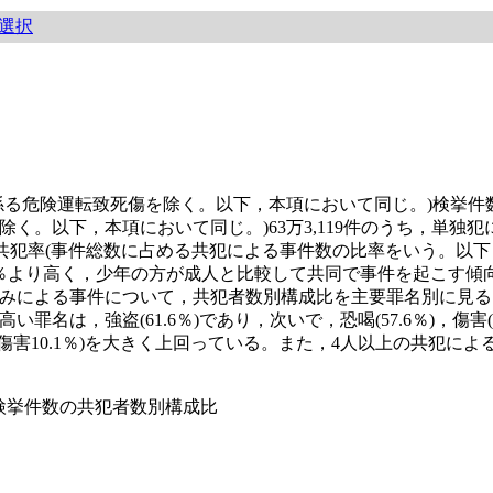
選択
係る危険運転致死傷を除く。以下，本項において同じ。)検挙件
以下，本項において同じ。)63万3,119件のうち，単独犯による事
であった。共犯率(事件総数に占める共犯による事件数の比率をいう。
7.0％より高く，少年の方が成人と比較して共同で事件を起こす傾
みによる事件について，共犯者数別構成比を主要罪名別に見る
は，強盗(61.6％)であり，次いで，恐喝(57.6％)，傷害
％，傷害10.1％)を大きく上回っている。また，4人以上の共犯によ
名別検挙件数の共犯者数別構成比