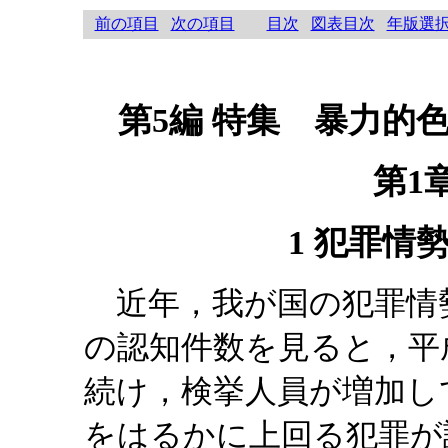
前の項目
次の項目
目次
図表目次
年版選
第5編 特集 暴力的
第1
1 犯罪情
近年，我が国の犯罪情
の認知件数を見ると，平
続け，検挙人員が増加し
をはるかに上回る犯罪が