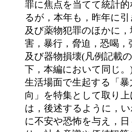
罪に焦点を当てて統計的
るが，本年も，昨年に引
及び薬物犯罪のほかに，
害，暴行，脅迫，恐喝，
及び器物損壊(凡例記載
下，本編において同じ。
生活場面で生起する「暴
向」を特集として取り上
は，後述するように，い
に不安や恐怖を与え，日