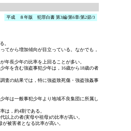
平成 ８年版 犯罪白書 第3編/第6章/第2節/3
る。
入ってから増加傾向が目立っている。なかでも，
率が年長少年の比率を上回ることが多い。
少年を含む強盗事犯少年は，16歳から18歳の者
別調査の結果では，特に強盗致死傷・強盗強姦事
犯少年は一般事犯少年より地域不良集団に所属し
率は，約4割である。
代以上の者(実母や祖母)の比率が高い。
父母が被害者となる比率が高い。