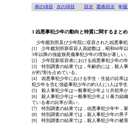
前の項目
次の項目
目次
図表目次
年版
3 凶悪事犯少年の動向と特質に関するまとめ
少年鑑別所及び少年院に収容された凶悪事犯
[1] 少年鑑別所新収容人員総数は，昭和6
5年以降の強盗致死傷事犯少年の増加が著しい
[2] 少年院新収容者における凶悪事犯少年
[3] 特別調査の結果では，年齢的には，殺人
が約7割を占めている。
[4] 凶悪事犯少年における学生・生徒の比
犯少年を含む強盗事犯少年の約3人に1人は学
[5] 殺人事犯少年は一般事犯少年より共犯
[6] 殺人事犯少年は一般事犯少年より暴力
ている者の比率が高い。
[7] 特別調査の結果では，凶悪事犯少年中
[8] 特別調査の結果では，殺人事犯少年の男
[9] 特別調査の結果では，殺人事犯少年の