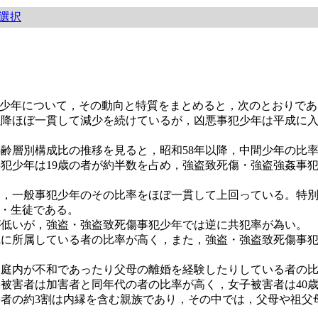
選択
少年について，その動向と特質をまとめると，次のとおりであ
0年以降ほぼ一貫して減少を続けているが，凶悪事犯少年は平成に
。
の年齢層別構成比の推移を見ると，昭和58年以降，中間少年の比
事犯少年は19歳の者が約半数を占め，強盗致死傷・強盗強姦事犯
率は，一般事犯少年のその比率をほぼ一貫して上回っている。特
生・生徒である。
率が低いが，強盗・強盗致死傷事犯少年では逆に共犯率が為い。
組織に所属している者の比率が高く，また，強盗・強盗致死傷事
，家庭内が不和であったり父母の離婚を経験したりしている者の比
子被害者は加害者と同年代の者の比率が高く，女子被害者は40歳
被害者の約3割は内縁を含む親族であり，その中では，父母や祖