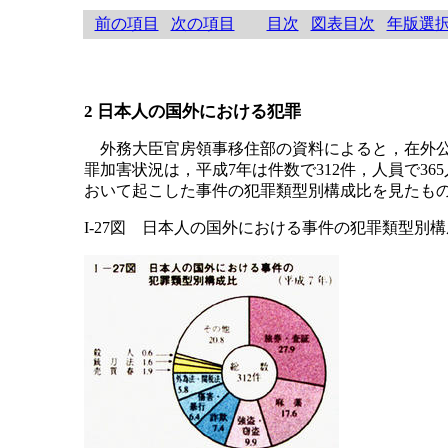
前の項目
次の項目
目次
図表目次
年版選
2 日本人の国外における犯罪
外務大臣官房領事移住部の資料によると，在外公
罪加害状況は，平成7年は件数で312件，人員で36
おいて起こした事件の犯罪類型別構成比を見たも
I-27図 日本人の国外における事件の犯罪類型別構成