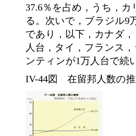
37.6％を占め，うち，カ
る。次いで，ブラジル9万7,
であり，以下，カナダ，
人台，タイ，フランス，
ンティンが1万人台で続
IV-44図 在留邦人数の