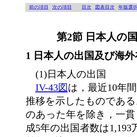
前の項目
次の項目
目次
図表目次
年版選
第2節 日本人の
1 日本人の出国及び海
(1)日本人の出国
IV-43図
は，最近10年
推移を示したものである
のあった年を除き，一貫
成5年の出国者数は1,193