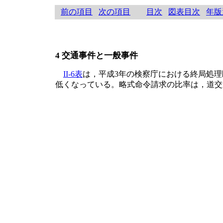
前の項目
次の項目
目次
図表目次
年版
4 交通事件と一般事件
II-6表
は，平成3年の検察庁における終局処
低くなっている。略式命令請求の比率は，道交違