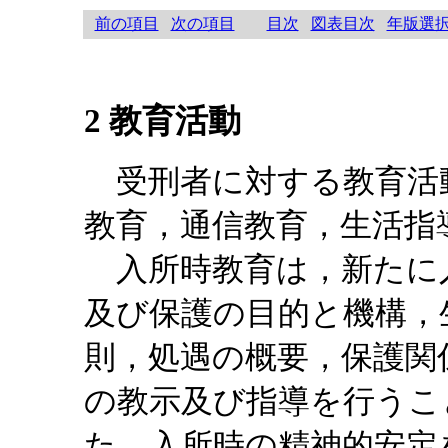
前の項目
次の項目
目次
図表目次
年版選
2 教育活動
受刑者に対する教育活
教育，通信教育，生活指
入所時教育は，新たに
及び保護の目的と機構，
則，処遇の概要，保護関
の教示及び指導を行うこ
た，入所時の精神的安定