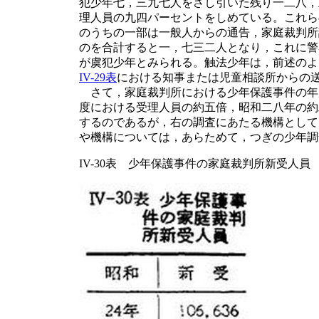
犯少年七，三九七人をさし引いた残り一二八，
理人員の九四パーセントをしめている。これら
のうちの一部は一般人からの通告，家庭裁判所
のを合計すると一，七三二人となり，これに警
が虞犯少年とみられる。触法少年は，前述のよ
IV-29表
における知事または児童相談所からの
さて，家庭裁判所における少年保護事件の年
度における受理人員の約五倍，昭和二八年の約
するのであるが，右の調査にあたる機構として
や機構については，あらためて，つぎの少年調
IV-30表 少年保護事件の家庭裁判所新受人員