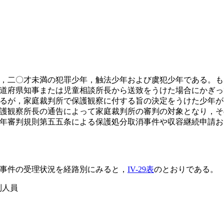
，二〇才未満の犯罪少年，触法少年および虞犯少年である。も
道府県知事または児童相談所長から送致をうけた場合にかぎっ
るが，家庭裁判所で保護観察に付する旨の決定をうけた少年が
護観察所長の通告によって家庭裁判所の審判の対象となり，そ
年審判規則第五五条による保護処分取消事件や収容継続申請お
事件の受理状況を経路別にみると，
IV-29表
のとおりである。
別人員