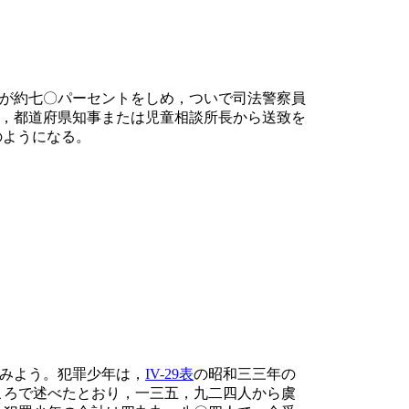
が約七〇パーセントをしめ，ついで司法警察員
，都道府県知事または児童相談所長から送致を
のようになる。
みよう。犯罪少年は，
IV-29表
の昭和三三年の
ころで述べたとおり，一三五，九二四人から虞