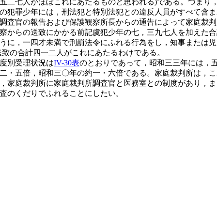
五二七人がほぼこれにあたるものと思われる)である。つまり
の犯罪少年には，刑法犯と特別法犯との違反人員がすべて含ま
調査官の報告および保護観察所長からの通告によって家庭裁判
察からの送致にかかる前記虞犯少年の七，三九七人を加えた合計
うに，一四才未満で刑罰法令にふれる行為をし，知事または児
送致の合計四一二人がこれにあたるわけである。
度別受理状況は
IV-30表
のとおりであって，昭和三三年には，
二・五倍，昭和三〇年の約一・六倍である。家庭裁判所は，こ
，家庭裁判所に家庭裁判所調査官と医務室との制度があり，ま
査のくだりでふれることにしたい。