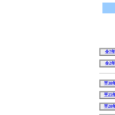
令7
令2
平30
平25
平20