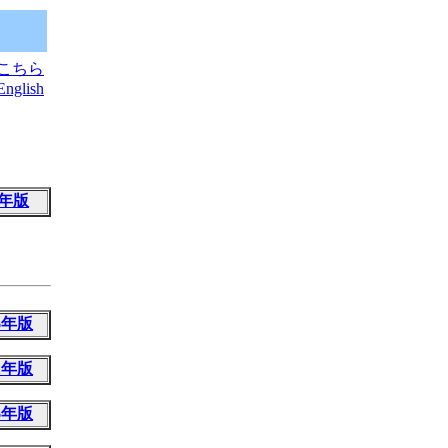
こちら
English
3年版
6年版
1年版
6年版