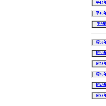
平15
平10
平5
昭63
昭58
昭53
昭48
昭43
昭38