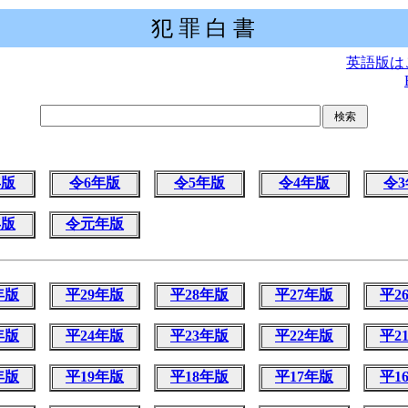
犯 罪 白 書
英語版は
検索
年版
令6年版
令5年版
令4年版
令
年版
令元年版
年版
平29年版
平28年版
平27年版
平2
年版
平24年版
平23年版
平22年版
平2
年版
平19年版
平18年版
平17年版
平1